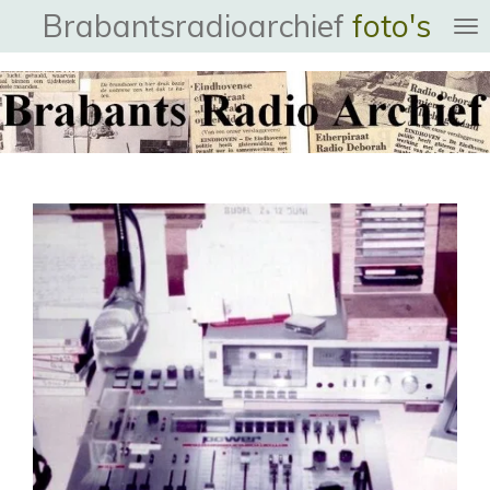
Brabantsradioarchief
foto's
Ga
direct
naar
de
hoofdinhoud