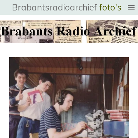
Brabantsradioarchief
foto's
Ga
direct
naar
de
hoofdinhoud