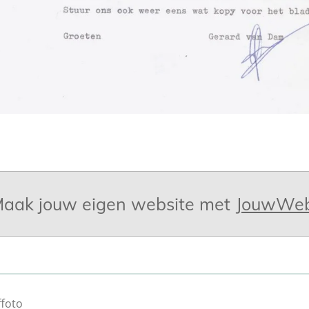
aak jouw eigen website met
JouwWe
ffoto