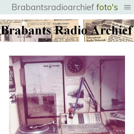
Brabantsradioarchief
foto's
Ga
direct
naar
de
hoofdinhoud