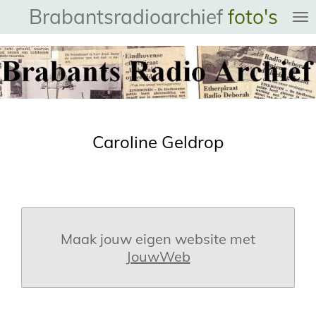
Brabantsradioarchief
foto's
Ga
direct
naar
de
hoofdinhoud
Caroline Geldrop
Maak jouw eigen website met
JouwWeb