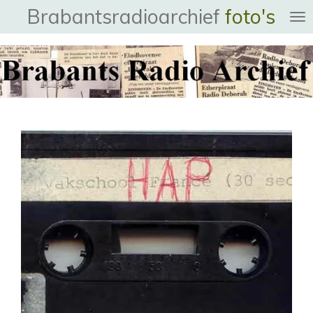
Brabantsradioarchief
foto's
Ga
direct
naar
de
hoofdinhoud